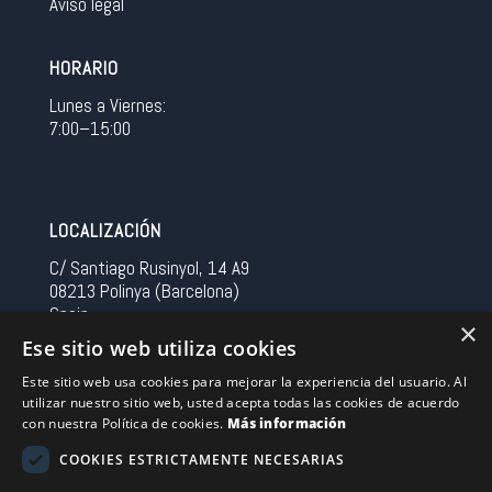
Aviso legal
HORARIO
Lunes a Viernes:
7:00–15:00
LOCALIZACIÓN
C/ Santiago Rusinyol, 14 A9
08213 Polinya (Barcelona)
Spain
×
Ese sitio web utiliza cookies
CONTACTO
Este sitio web usa cookies para mejorar la experiencia del usuario. Al
utilizar nuestro sitio web, usted acepta todas las cookies de acuerdo
Tel 0034 93 713 37 30
con nuestra Política de cookies.
Más información
sermovil@sertronic.es
COOKIES ESTRICTAMENTE NECESARIAS
Acceso intranet para representantes