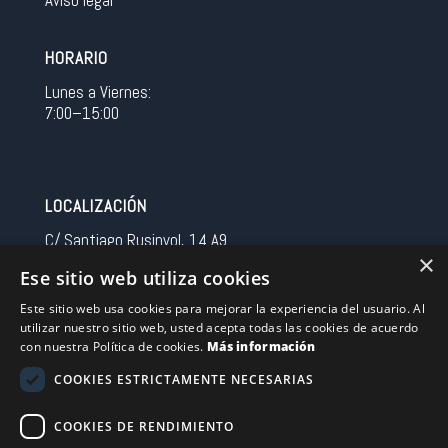
Aviso legal
HORARIO
Lunes a Viernes:
7:00–15:00
LOCALIZACIÓN
C/ Santiago Rusinyol, 14 A9
×
08213 Polinya (Barcelona)
Ese sitio web utiliza cookies
Spain
Este sitio web usa cookies para mejorar la experiencia del usuario. Al
utilizar nuestro sitio web, usted acepta todas las cookies de acuerdo
CONTACTO
con nuestra Política de cookies.
Más información
Tel 0034 93 713 37 30
COOKIES ESTRICTAMENTE NECESARIAS
sermovil@sertronic.es
COOKIES DE RENDIMIENTO
Acceso intranet para representantes