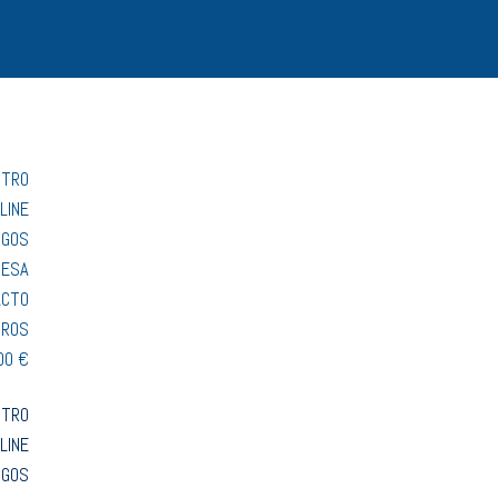
STRO
LINE
OGOS
RESA
ACTO
TROS
00 €
STRO
LINE
OGOS