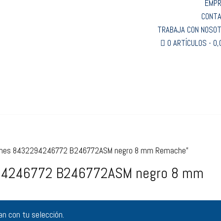
EMP
CONT
TRABAJA CON NOSO
0 ARTÍCULOS
0,
aciones 8432294246772 B246772ASM negro 8 mm Remache”
2294246772 B246772ASM negro 8 mm
n con tu selección.