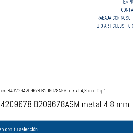
EMP
CONT
TRABAJA CON NOSO
0 ARTÍCULOS
0,
ciones 8432294209678 B209678ASM metal 4,8 mm Clip”
2294209678 B209678ASM metal 4,8 mm
n con tu selección.