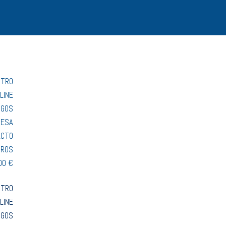
STRO
LINE
OGOS
RESA
ACTO
TROS
00 €
STRO
LINE
OGOS