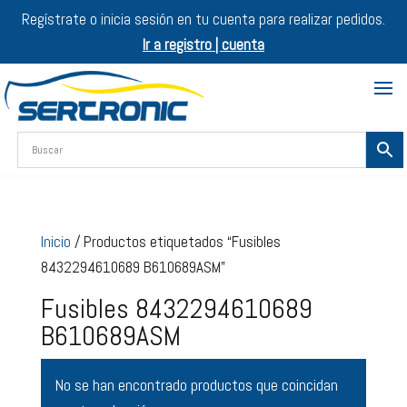
Regístrate o inicia sesión en tu cuenta para realizar pedidos.
Ir a registro | cuenta
Inicio
/ Productos etiquetados “Fusibles
8432294610689 B610689ASM”
Fusibles 8432294610689
B610689ASM
No se han encontrado productos que coincidan