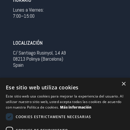
HORARIO
Lunes a Viernes:
7:00–15:00
LOCALIZACIÓN
C/ Santiago Rusinyol, 14 A9
08213 Polinya (Barcelona)
Spain
CONTACTO
×
Ese sitio web utiliza cookies
Tel 0034 93 713 37 30
Este sitio web usa cookies para mejorar la experiencia del usuario. Al
sermovil@sertronic.es
utilizar nuestro sitio web, usted acepta todas las cookies de acuerdo
con nuestra Política de cookies.
Más información
Acceso intranet para representantes
COOKIES ESTRICTAMENTE NECESARIAS
Financiado por la Unión Europea – NextGenerationEU