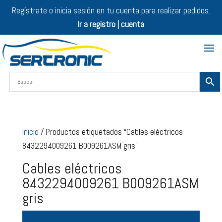
Regístrate o inicia sesión en tu cuenta para realizar pedidos.
Ir a registro | cuenta
Inicio
/ Productos etiquetados “Cables eléctricos
8432294009261 B009261ASM gris”
Cables eléctricos
8432294009261 B009261ASM
gris