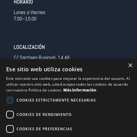
HORARIO
Lunes a Viernes:
7:00–15:00
LOCALIZACIÓN
C/ Santiago Rusinyol, 14 A9
×
08213 Polinya (Barcelona)
Ese sitio web utiliza cookies
Spain
Este sitio web usa cookies para mejorar la experiencia del usuario. Al
utilizar nuestro sitio web, usted acepta todas las cookies de acuerdo
CONTACTO
con nuestra Política de cookies.
Más información
Tel 0034 93 713 37 30
COOKIES ESTRICTAMENTE NECESARIAS
sermovil@sertronic.es
COOKIES DE RENDIMIENTO
Acceso intranet para representantes
COOKIES DE PREFERENCIAS