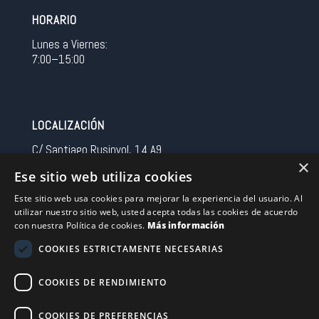
HORARIO
Lunes a Viernes:
7:00–15:00
LOCALIZACIÓN
C/ Santiago Rusinyol, 14 A9
×
08213 Polinya (Barcelona)
Ese sitio web utiliza cookies
Spain
Este sitio web usa cookies para mejorar la experiencia del usuario. Al
utilizar nuestro sitio web, usted acepta todas las cookies de acuerdo
CONTACTO
con nuestra Política de cookies.
Más información
Tel 0034 93 713 37 30
COOKIES ESTRICTAMENTE NECESARIAS
sermovil@sertronic.es
COOKIES DE RENDIMIENTO
Acceso intranet para representantes
COOKIES DE PREFERENCIAS