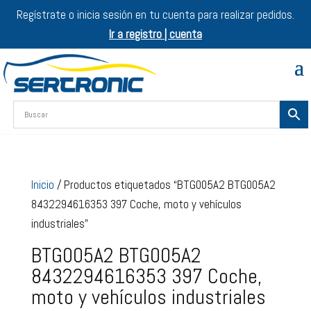
Regístrate o inicia sesión en tu cuenta para realizar pedidos.
Ir a registro | cuenta
Inicio
/ Productos etiquetados “BTG005A2 BTG005A2
8432294616353 397 Coche, moto y vehículos
industriales”
BTG005A2 BTG005A2
8432294616353 397 Coche,
moto y vehículos industriales