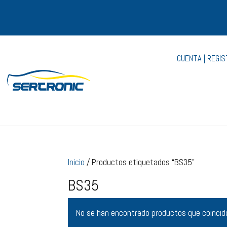
CUENTA | REGI
Inicio
/ Productos etiquetados “BS35”
BS35
No se han encontrado productos que coincida