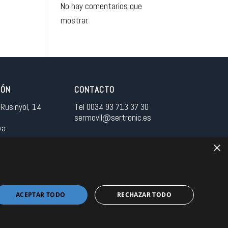
No hay comentarios que
mostrar.
IÓN
CONTACTO
Rusinyol, 14
Tel 0034 93 713 37 30
sermovil@sertronic.es
ya
×
tranet para representantes
ACEPTAR TODO
RECHAZAR TODO