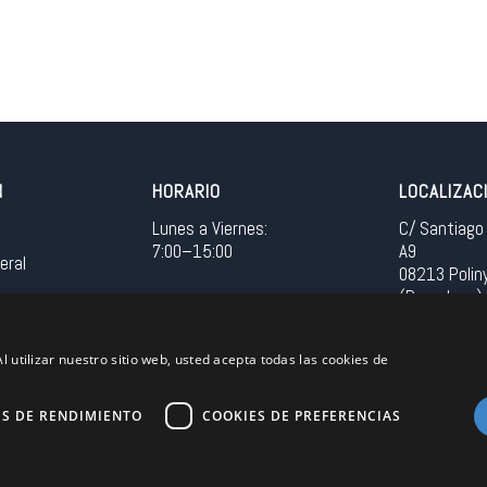
N
HORARIO
LOCALIZAC
Lunes a Viernes:
C/ Santiago 
7:00–15:00
A9
eral
08213 Polin
(Barcelona)
Spain
l utilizar nuestro sitio web, usted acepta todas las cookies de
Acceso in
ES DE RENDIMIENTO
COOKIES DE PREFERENCIAS
Unión Europea
EU