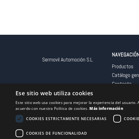
NAVEGACIÓ
Sermovil Automoción S.L.
Productos
Catálogo gen
Contacto
Aviso legal
Ese sitio web utiliza cookies
Este sitio web usa cookies para mejorar la experiencia del usuario. A
acuerdo con nuestra Política de cookies.
Más información
COOKIES ESTRICTAMENTE NECESARIAS
COOKI
Financiado por la 
COOKIES DE FUNCIONALIDAD
– NextGeneration