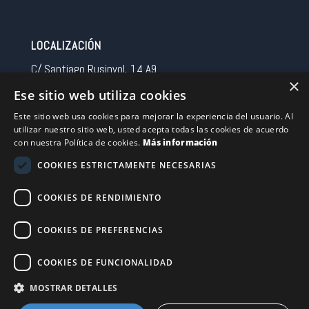
LOCALIZACIÓN
C/ Santiago Rusinyol, 14 A9
×
08213 Polinya (Barcelona)
Ese sitio web utiliza cookies
Spain
Este sitio web usa cookies para mejorar la experiencia del usuario. Al
utilizar nuestro sitio web, usted acepta todas las cookies de acuerdo
CONTACTO
con nuestra Política de cookies.
Más información
Tel 0034 93 713 37 30
COOKIES ESTRICTAMENTE NECESARIAS
sermovil@sertronic.es
COOKIES DE RENDIMIENTO
Acceso intranet para representantes
COOKIES DE PREFERENCIAS
Financiado por la Unión Europea – NextGenerationEU
COOKIES DE FUNCIONALIDAD
MOSTRAR DETALLES