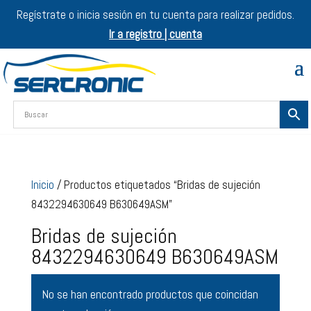
Regístrate o inicia sesión en tu cuenta para realizar pedidos.
Ir a registro | cuenta
Inicio
/ Productos etiquetados “Bridas de sujeción
8432294630649 B630649ASM”
Bridas de sujeción
8432294630649 B630649ASM
No se han encontrado productos que coincidan