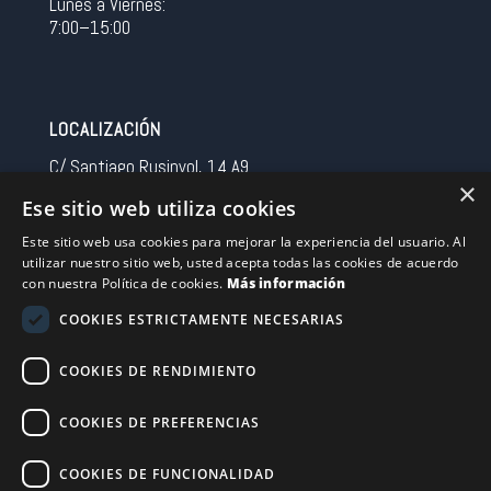
Lunes a Viernes:
7:00–15:00
LOCALIZACIÓN
C/ Santiago Rusinyol, 14 A9
×
08213 Polinya (Barcelona)
Ese sitio web utiliza cookies
Spain
Este sitio web usa cookies para mejorar la experiencia del usuario. Al
utilizar nuestro sitio web, usted acepta todas las cookies de acuerdo
CONTACTO
con nuestra Política de cookies.
Más información
Tel 0034 93 713 37 30
COOKIES ESTRICTAMENTE NECESARIAS
sermovil@sertronic.es
COOKIES DE RENDIMIENTO
Acceso intranet para representantes
COOKIES DE PREFERENCIAS
Financiado por la Unión Europea – NextGenerationEU
COOKIES DE FUNCIONALIDAD