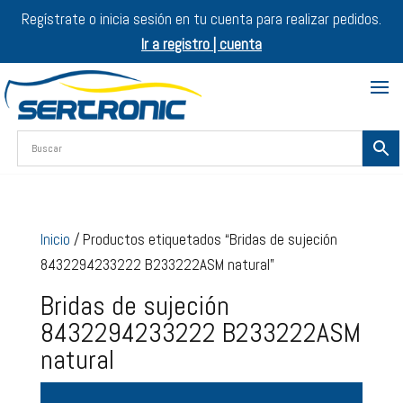
Regístrate o inicia sesión en tu cuenta para realizar pedidos.
Ir a registro | cuenta
Inicio
/ Productos etiquetados “Bridas de sujeción
8432294233222 B233222ASM natural”
Bridas de sujeción
8432294233222 B233222ASM
natural