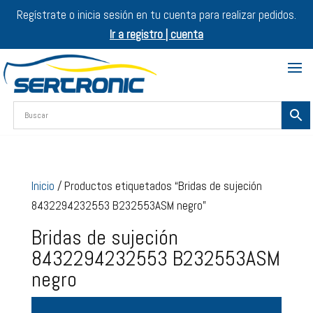
Regístrate o inicia sesión en tu cuenta para realizar pedidos.
Ir a registro | cuenta
Inicio
/ Productos etiquetados “Bridas de sujeción
8432294232553 B232553ASM negro”
Bridas de sujeción
8432294232553 B232553ASM
negro