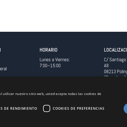
N
HORARIO
LOCALIZAC
Lunes a Viernes:
C/ Santiago 
7:00–15:00
A9
eral
08213 Polin
(Barcelona)
Spain
l utilizar nuestro sitio web, usted acepta todas las cookies de
Acceso in
ES DE RENDIMIENTO
COOKIES DE PREFERENCIAS
Unión Europea
EU