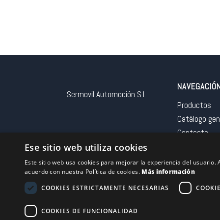
NAVEGACIÓ
Sermovil Automoción S.L.
Productos
Catálogo gen
Contacto
Aviso legal
Ese sitio web utiliza cookies
Este sitio web usa cookies para mejorar la experiencia del usuario. A
acuerdo con nuestra Política de cookies.
Más información
COOKIES ESTRICTAMENTE NECESARIAS
COOKI
Financiado por la 
COOKIES DE FUNCIONALIDAD
– NextGeneration