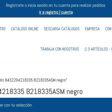
Regístrate o inicia sesión en tu cuenta para realizar pedidos.
Ir a registro | cuenta
STRO
CATÁLOGO ONLINE
DESCARGA CATÁLOGOS
EMPRESA
CON
TRABAJA CON NOSOTROS
0 ARTÍCULOS
eción 8432294218335 B218335ASM negro”
294218335 B218335ASM negro
n con tu selección.