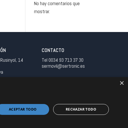
No hay comentarios que
mostrar.
IÓN
CONTACTO
Rusinyol, 14
Tel 0034 93 713 37 30
sermovil@sertronic.es
ya
×
tranet para representantes
ACEPTAR TODO
RECHAZAR TODO