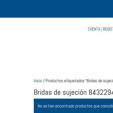
CUENTA | REGI
Inicio
/ Productos etiquetados “Bridas de suj
Bridas de sujeción 8432
No se han encontrado productos que coincida