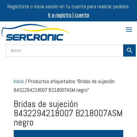
Regístrate o inicia sesión en tu cuenta para realizar pedidos.
Ir a registro | cuenta
Inicio
/ Productos etiquetados “Bridas de sujeción
8432294218007 B218007ASM negro”
Bridas de sujeción
8432294218007 B218007ASM
negro