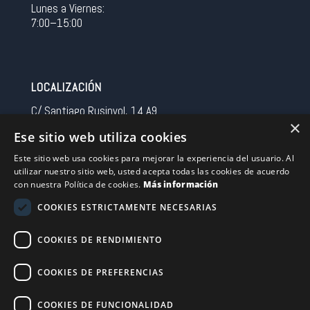
Lunes a Viernes:
7:00–15:00
LOCALIZACIÓN
C/ Santiago Rusinyol, 14 A9
×
08213 Polinya (Barcelona)
Ese sitio web utiliza cookies
Spain
Este sitio web usa cookies para mejorar la experiencia del usuario. Al
utilizar nuestro sitio web, usted acepta todas las cookies de acuerdo
CONTACTO
con nuestra Política de cookies.
Más información
Tel 0034 93 713 37 30
COOKIES ESTRICTAMENTE NECESARIAS
sermovil@sertronic.es
COOKIES DE RENDIMIENTO
Acceso intranet para representantes
COOKIES DE PREFERENCIAS
Financiado por la Unión Europea – NextGenerationEU
COOKIES DE FUNCIONALIDAD