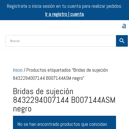
Regístrate o inicia sesión en tu cuenta para realizar pedidos.
Ir a registro | cuenta
Inicio
/ Productos etiquetados “Bridas de sujeción
8432294007144 B007144ASM negro”
Bridas de sujeción
8432294007144 B007144ASM
negro
No se han encontrado productos que coincidan