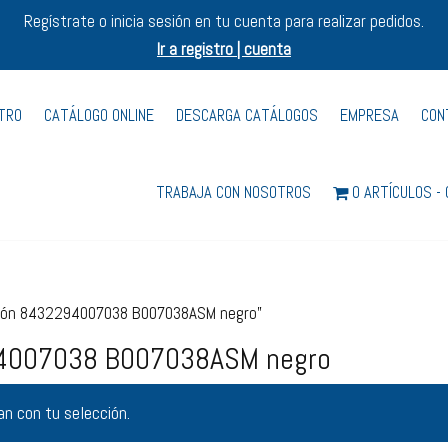
Regístrate o inicia sesión en tu cuenta para realizar pedidos.
Ir a registro | cuenta
STRO
CATÁLOGO ONLINE
DESCARGA CATÁLOGOS
EMPRESA
CON
TRABAJA CON NOSOTROS
0 ARTÍCULOS
eción 8432294007038 B007038ASM negro”
294007038 B007038ASM negro
n con tu selección.