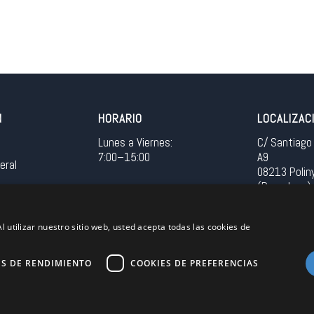
N
HORARIO
LOCALIZAC
Lunes a Viernes:
C/ Santiago 
7:00–15:00
A9
eral
08213 Polin
(Barcelona)
Spain
l utilizar nuestro sitio web, usted acepta todas las cookies de
Acceso in
ES DE RENDIMIENTO
COOKIES DE PREFERENCIAS
Unión Europea
EU