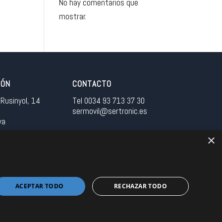
No hay comentarios que
mostrar.
IÓN
CONTACTO
Rusinyol, 14
Tel 0034 93 713 37 30
sermovil@sertronic.es
ya
×
tranet para representantes
ACEPTAR TODO
RECHAZAR TODO