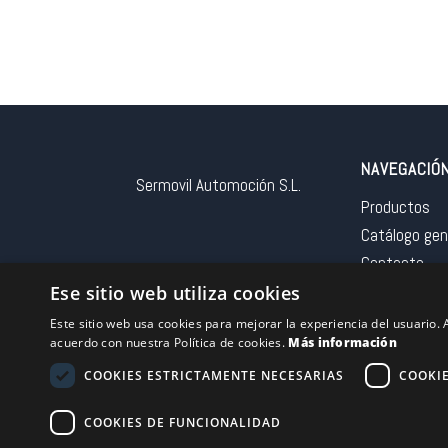
NAVEGACIÓ
Sermovil Automoción S.L.
Productos
Catálogo gen
Contacto
Aviso legal
Ese sitio web utiliza cookies
Este sitio web usa cookies para mejorar la experiencia del usuario. A
acuerdo con nuestra Política de cookies.
Más información
COOKIES ESTRICTAMENTE NECESARIAS
COOKI
Financiado por la 
COOKIES DE FUNCIONALIDAD
– NextGeneration