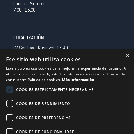
Lunes a Viernes:
7:00–15:00
LOCALIZACIÓN
C/ Santiago Rusinyol, 14 A9
×
08213 Polinya (Barcelona)
Ese sitio web utiliza cookies
Spain
Este sitio web usa cookies para mejorar la experiencia del usuario. Al
utilizar nuestro sitio web, usted acepta todas las cookies de acuerdo
CONTACTO
con nuestra Política de cookies.
Más información
Tel 0034 93 713 37 30
COOKIES ESTRICTAMENTE NECESARIAS
sermovil@sertronic.es
COOKIES DE RENDIMIENTO
Acceso intranet para representantes
COOKIES DE PREFERENCIAS
Financiado por la Unión Europea – NextGenerationEU
COOKIES DE FUNCIONALIDAD