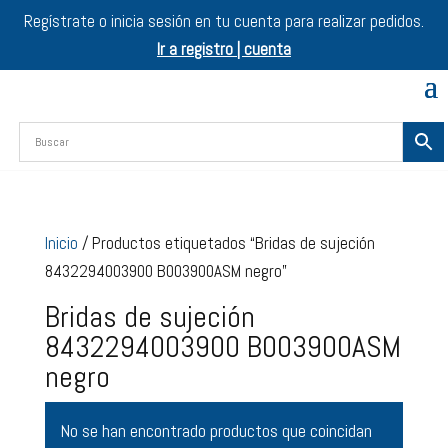
Regístrate o inicia sesión en tu cuenta para realizar pedidos.
Ir a registro | cuenta
Inicio
/ Productos etiquetados “Bridas de sujeción
8432294003900 B003900ASM negro”
Bridas de sujeción
8432294003900 B003900ASM
negro
No se han encontrado productos que coincidan