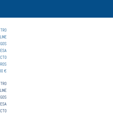
STRO
LINE
OGOS
RESA
ACTO
TROS
00 €
STRO
LINE
OGOS
RESA
ACTO