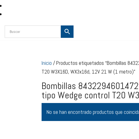
Inicio
/ Productos etiquetados “Bombillas 843
T20 W3X16D, WX3x16d, 12V 21 W (1 metro)”
Bombillas 8432294601472
tipo Wedge control T20 W
No se han encontrado productos que coincida