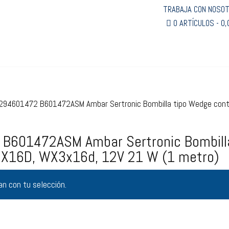
TRABAJA CON NOSO
0 ARTÍCULOS
0,
2294601472 B601472ASM Ambar Sertronic Bombilla tipo Wedge cont
 B601472ASM Ambar Sertronic Bombill
3X16D, WX3x16d, 12V 21 W (1 metro)
n con tu selección.