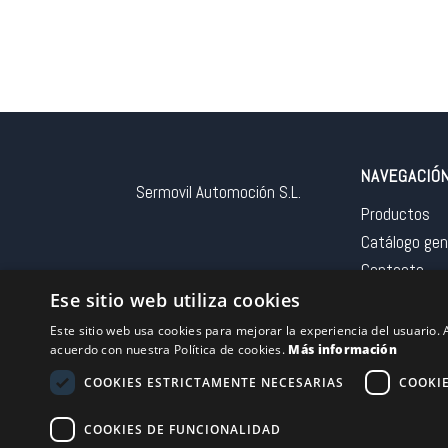
NAVEGACIÓ
Sermovil Automoción S.L.
Productos
Catálogo gen
Contacto
Aviso legal
Ese sitio web utiliza cookies
Este sitio web usa cookies para mejorar la experiencia del usuario. A
acuerdo con nuestra Política de cookies.
Más información
COOKIES ESTRICTAMENTE NECESARIAS
COOKI
Financiado por la 
COOKIES DE FUNCIONALIDAD
– NextGeneration