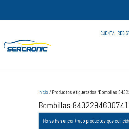
CUENTA | REGI
Inicio
/ Productos etiquetados “Bombillas 84
Bombillas 8432294600741
No se han encontrado productos que coincida