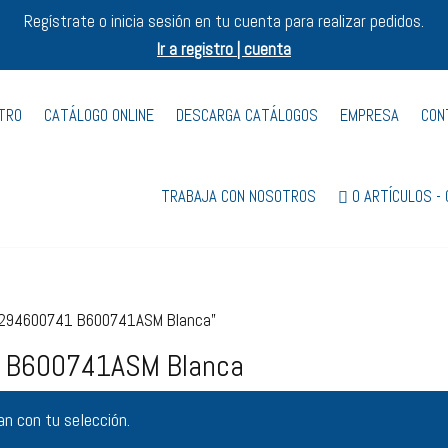
Regístrate o inicia sesión en tu cuenta para realizar pedidos.
Ir a registro | cuenta
STRO
CATÁLOGO ONLINE
DESCARGA CATÁLOGOS
EMPRESA
CON
TRABAJA CON NOSOTROS
0 ARTÍCULOS
32294600741 B600741ASM Blanca”
 B600741ASM Blanca
n con tu selección.