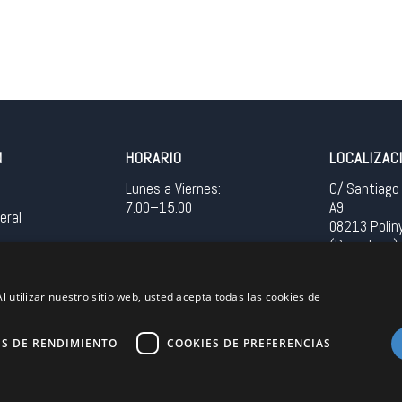
N
HORARIO
LOCALIZAC
Lunes a Viernes:
C/ Santiago 
7:00–15:00
A9
eral
08213 Polin
(Barcelona)
Spain
l utilizar nuestro sitio web, usted acepta todas las cookies de
Acceso in
ES DE RENDIMIENTO
COOKIES DE PREFERENCIAS
Unión Europea
EU