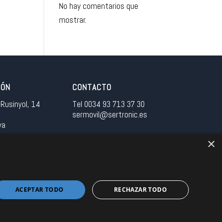
No hay comentarios que
mostrar.
IÓN
CONTACTO
Rusinyol, 14
Tel 0034 93 713 37 30
sermovil@sertronic.es
ya
×
tranet para representantes
ACEPTAR TODO
RECHAZAR TODO