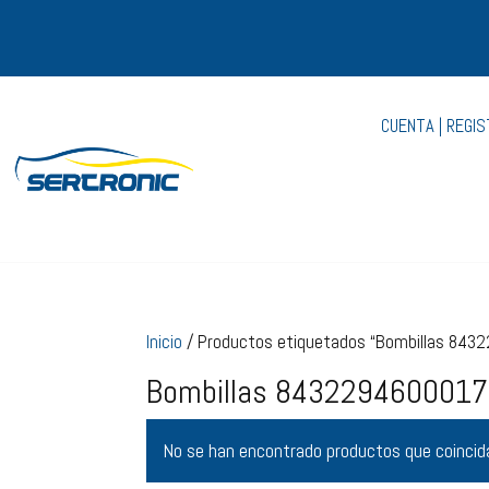
CUENTA | REGI
Inicio
/ Productos etiquetados “Bombillas 84
Bombillas 8432294600017
No se han encontrado productos que coincida