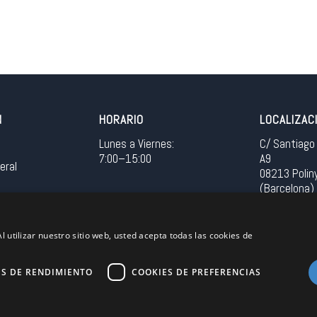
N
HORARIO
LOCALIZAC
Lunes a Viernes:
C/ Santiago 
7:00–15:00
A9
eral
08213 Polin
(Barcelona)
Spain
l utilizar nuestro sitio web, usted acepta todas las cookies de
Acceso in
ES DE RENDIMIENTO
COOKIES DE PREFERENCIAS
Unión Europea
EU