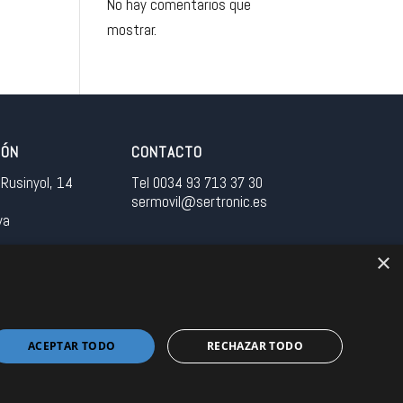
No hay comentarios que
mostrar.
IÓN
CONTACTO
Rusinyol, 14
Tel 0034 93 713 37 30
sermovil@sertronic.es
ya
×
tranet para representantes
ACEPTAR TODO
RECHAZAR TODO