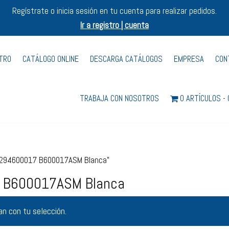
Regístrate o inicia sesión en tu cuenta para realizar pedidos.
Ir a registro | cuenta
STRO
CATÁLOGO ONLINE
DESCARGA CATÁLOGOS
EMPRESA
CON
TRABAJA CON NOSOTROS
0 ARTÍCULOS
32294600017 B600017ASM Blanca”
 B600017ASM Blanca
n con tu selección.