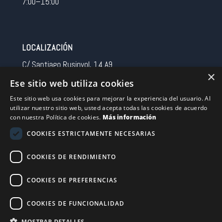
7:00–15:00
LOCALIZACIÓN
C/ Santiago Rusinyol, 14 A9
×
08213 Polinya (Barcelona)
Ese sitio web utiliza cookies
Spain
Este sitio web usa cookies para mejorar la experiencia del usuario. Al
utilizar nuestro sitio web, usted acepta todas las cookies de acuerdo
CONTACTO
con nuestra Política de cookies.
Más información
Tel 0034 93 713 37 30
COOKIES ESTRICTAMENTE NECESARIAS
sermovil@sertronic.es
COOKIES DE RENDIMIENTO
Acceso intranet para representantes
COOKIES DE PREFERENCIAS
Financiado por la Unión Europea – NextGenerationEU
COOKIES DE FUNCIONALIDAD
MOSTRAR DETALLES