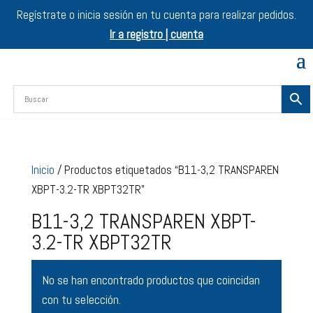
Regístrate o inicia sesión en tu cuenta para realizar pedidos.
Ir a registro | cuenta
Inicio
/ Productos etiquetados “B11-3,2 TRANSPAREN
XBPT-3.2-TR XBPT32TR”
B11-3,2 TRANSPAREN XBPT-
3.2-TR XBPT32TR
No se han encontrado productos que coincidan
con tu selección.