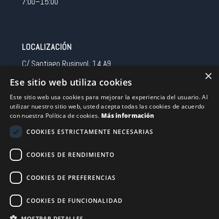
7:00–15:00
LOCALIZACIÓN
C/ Santiago Rusinyol, 14 A9
×
08213 Polinya (Barcelona)
Ese sitio web utiliza cookies
Spain
Este sitio web usa cookies para mejorar la experiencia del usuario. Al
utilizar nuestro sitio web, usted acepta todas las cookies de acuerdo
CONTACTO
con nuestra Política de cookies.
Más información
Tel 0034 93 713 37 30
COOKIES ESTRICTAMENTE NECESARIAS
sermovil@sertronic.es
COOKIES DE RENDIMIENTO
Acceso intranet para representantes
COOKIES DE PREFERENCIAS
Financiado por la Unión Europea – NextGenerationEU
COOKIES DE FUNCIONALIDAD
MOSTRAR DETALLES