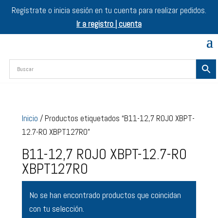
Regístrate o inicia sesión en tu cuenta para realizar pedidos.
Ir a registro | cuenta
Inicio
/ Productos etiquetados “B11-12,7 ROJO XBPT-
12.7-RO XBPT127RO”
B11-12,7 ROJO XBPT-12.7-RO
XBPT127RO
No se han encontrado productos que coincidan
con tu selección.