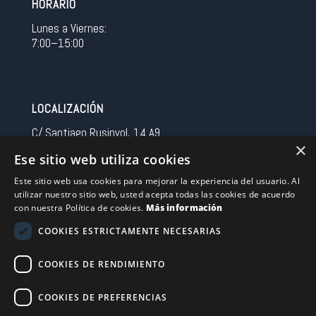
HORARIO
Lunes a Viernes:
7:00–15:00
LOCALIZACIÓN
C/ Santiago Rusinyol, 14 A9
×
08213 Polinya (Barcelona)
Ese sitio web utiliza cookies
Spain
Este sitio web usa cookies para mejorar la experiencia del usuario. Al
utilizar nuestro sitio web, usted acepta todas las cookies de acuerdo
CONTACTO
con nuestra Política de cookies.
Más información
Tel 0034 93 713 37 30
COOKIES ESTRICTAMENTE NECESARIAS
sermovil@sertronic.es
COOKIES DE RENDIMIENTO
Acceso intranet para representantes
COOKIES DE PREFERENCIAS