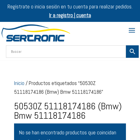
Regístrate o inicia sesión en tu cuenta para realizar pedidos.
Ir a registro | cuenta
Inicio
/ Productos etiquetados “50530Z
51118174186 (Bmw) Bmw 51118174186”
50530Z 51118174186 (Bmw)
Bmw 51118174186
No se han encontrado productos que coincidan