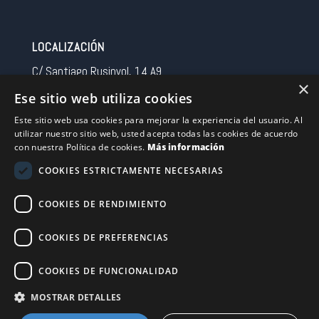
LOCALIZACIÓN
C/ Santiago Rusinyol, 14 A9
×
08213 Polinya (Barcelona)
Ese sitio web utiliza cookies
Spain
Este sitio web usa cookies para mejorar la experiencia del usuario. Al
utilizar nuestro sitio web, usted acepta todas las cookies de acuerdo
CONTACTO
con nuestra Política de cookies.
Más información
Tel 0034 93 713 37 30
COOKIES ESTRICTAMENTE NECESARIAS
sermovil@sertronic.es
COOKIES DE RENDIMIENTO
Acceso intranet para representantes
COOKIES DE PREFERENCIAS
Financiado por la Unión Europea – NextGenerationEU
COOKIES DE FUNCIONALIDAD
MOSTRAR DETALLES