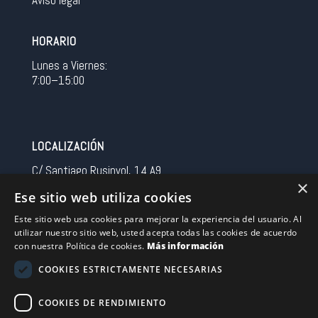
Aviso legal
HORARIO
Lunes a Viernes:
7:00–15:00
LOCALIZACIÓN
C/ Santiago Rusinyol, 14 A9
×
08213 Polinya (Barcelona)
Ese sitio web utiliza cookies
Spain
Este sitio web usa cookies para mejorar la experiencia del usuario. Al
utilizar nuestro sitio web, usted acepta todas las cookies de acuerdo
CONTACTO
con nuestra Política de cookies.
Más información
Tel 0034 93 713 37 30
COOKIES ESTRICTAMENTE NECESARIAS
sermovil@sertronic.es
COOKIES DE RENDIMIENTO
Acceso intranet para representantes