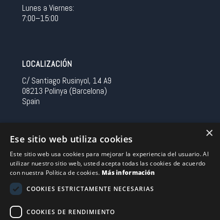
Lunes a Viernes:
7:00–15:00
LOCALIZACIÓN
C/ Santiago Rusinyol, 14 A9
08213 Polinya (Barcelona)
Spain
CONTACTO
×
Ese sitio web utiliza cookies
Tel 0034 93 713 37 30
Este sitio web usa cookies para mejorar la experiencia del usuario. Al
sermovil@sertronic.es
utilizar nuestro sitio web, usted acepta todas las cookies de acuerdo
con nuestra Política de cookies.
Más información
Acceso intranet para representantes
COOKIES ESTRICTAMENTE NECESARIAS
Financiado por la Unión Europea – NextGenerationEU
COOKIES DE RENDIMIENTO