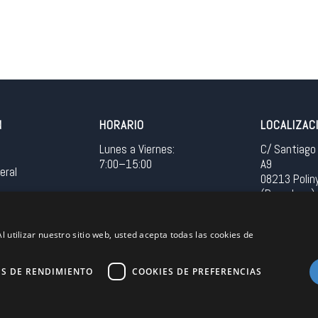
N
HORARIO
LOCALIZAC
Lunes a Viernes:
C/ Santiago 
7:00–15:00
A9
eral
08213 Polin
(Barcelona)
Spain
l utilizar nuestro sitio web, usted acepta todas las cookies de
Acceso in
ES DE RENDIMIENTO
COOKIES DE PREFERENCIAS
Unión Europea
EU