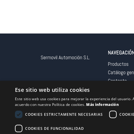
NAVEGACIÓ
Sermovil Automoción S.L.
Productos
Catálogo gen
Contacto
Aviso legal
Ese sitio web utiliza cookies
Este sitio web usa cookies para mejorar la experiencia del usuario. A
acuerdo con nuestra Política de cookies.
Más información
COOKIES ESTRICTAMENTE NECESARIAS
COOKI
Financiado por la 
COOKIES DE FUNCIONALIDAD
– NextGeneration