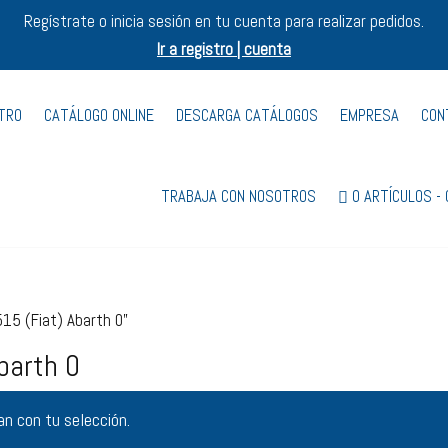
Regístrate o inicia sesión en tu cuenta para realizar pedidos.
Ir a registro | cuenta
STRO
CATÁLOGO ONLINE
DESCARGA CATÁLOGOS
EMPRESA
CON
TRABAJA CON NOSOTROS
0 ARTÍCULOS
5 (Fiat) Abarth 0”
barth 0
n con tu selección.