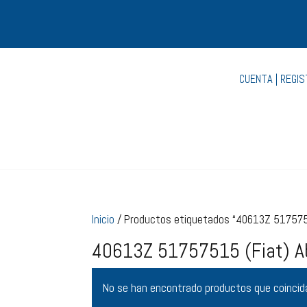
CUENTA | REGI
Inicio
/ Productos etiquetados “40613Z 5175751
40613Z 51757515 (Fiat) A
No se han encontrado productos que coincida