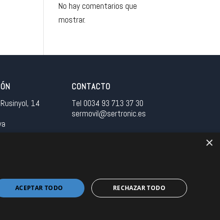
No hay comentarios que
mostrar.
IÓN
CONTACTO
Rusinyol, 14
Tel 0034 93 713 37 30
sermovil@sertronic.es
ya
×
tranet para representantes
ACEPTAR TODO
RECHAZAR TODO