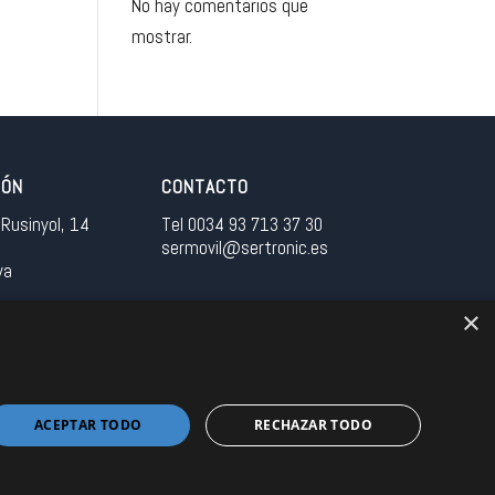
No hay comentarios que
mostrar.
IÓN
CONTACTO
Rusinyol, 14
Tel 0034 93 713 37 30
sermovil@sertronic.es
ya
×
tranet para representantes
ACEPTAR TODO
RECHAZAR TODO