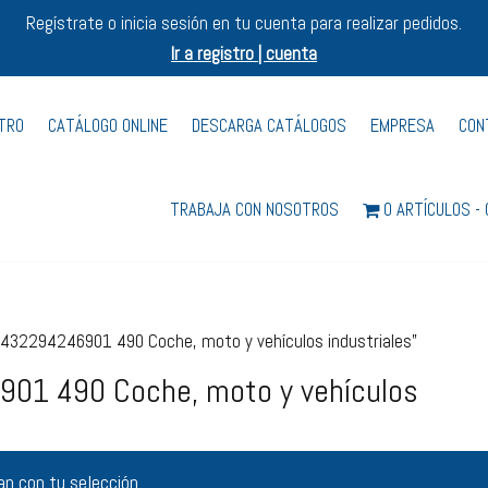
Regístrate o inicia sesión en tu cuenta para realizar pedidos.
Ir a registro | cuenta
STRO
CATÁLOGO ONLINE
DESCARGA CATÁLOGOS
EMPRESA
CON
TRABAJA CON NOSOTROS
0 ARTÍCULOS
432294246901 490 Coche, moto y vehículos industriales”
01 490 Coche, moto y vehículos
n con tu selección.