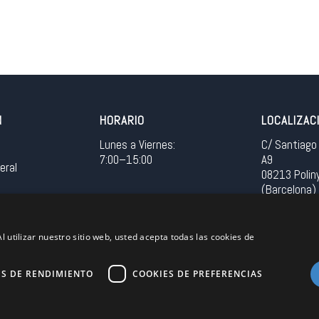
N
HORARIO
LOCALIZAC
Lunes a Viernes:
C/ Santiago 
7:00–15:00
A9
eral
08213 Polin
(Barcelona)
Spain
l utilizar nuestro sitio web, usted acepta todas las cookies de
Acceso in
ES DE RENDIMIENTO
COOKIES DE PREFERENCIAS
Unión Europea
EU