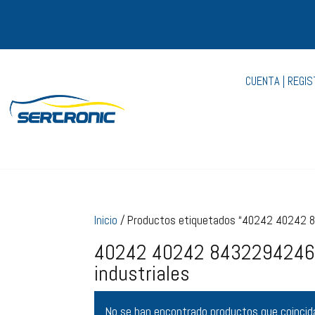
CUENTA | REGI
Inicio
/ Productos etiquetados “40242 40242 8
40242 40242 84322942469
industriales
No se han encontrado productos que coincida