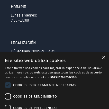
HORARIO
Lunes a Viernes:
7:00–15:00
LOCALIZACIÓN
C/ Santiago Rusinyol, 14 A9
×
08213 Polinya (Barcelona)
Ese sitio web utiliza cookies
Spain
Este sitio web usa cookies para mejorar la experiencia del usuario. Al
utilizar nuestro sitio web, usted acepta todas las cookies de acuerdo
CONTACTO
con nuestra Política de cookies.
Más información
Tel 0034 93 713 37 30
COOKIES ESTRICTAMENTE NECESARIAS
sermovil@sertronic.es
COOKIES DE RENDIMIENTO
Acceso intranet para representantes
COOKIES DE PREFERENCIAS