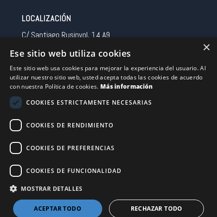
LOCALIZACIÓN
C/ Santiago Rusinyol, 14 A9
×
08213 Polinya (Barcelona)
Ese sitio web utiliza cookies
Spain
Este sitio web usa cookies para mejorar la experiencia del usuario. Al
utilizar nuestro sitio web, usted acepta todas las cookies de acuerdo
CONTACTO
con nuestra Política de cookies.
Más información
Tel 0034 93 713 37 30
COOKIES ESTRICTAMENTE NECESARIAS
sermovil@sertronic.es
COOKIES DE RENDIMIENTO
Acceso intranet para representantes
COOKIES DE PREFERENCIAS
Financiado por la Unión Europea – NextGenerationEU
COOKIES DE FUNCIONALIDAD
MOSTRAR DETALLES
ACEPTAR TODO
RECHAZAR TODO