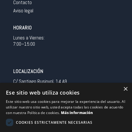
Contacto
Aviso legal
HORARIO
Lunes a Viernes:
7:00–15:00
LOCALIZACIÓN
C/ Santiago Rusinyol, 14 A9
×
08213 Polinya (Barcelona)
Ese sitio web utiliza cookies
Spain
Este sitio web usa cookies para mejorar la experiencia del usuario. Al
utilizar nuestro sitio web, usted acepta todas las cookies de acuerdo
CONTACTO
con nuestra Política de cookies.
Más información
Tel 0034 93 713 37 30
COOKIES ESTRICTAMENTE NECESARIAS
sermovil@sertronic.es