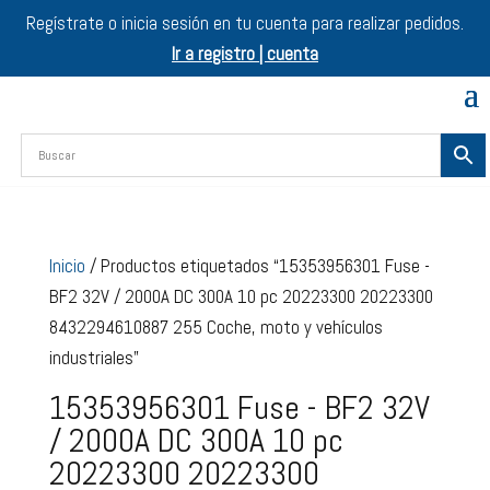
Regístrate o inicia sesión en tu cuenta para realizar pedidos.
Ir a registro | cuenta
Inicio
/ Productos etiquetados “15353956301 Fuse -
BF2 32V / 2000A DC 300A 10 pc 20223300 20223300
8432294610887 255 Coche, moto y vehículos
industriales”
15353956301 Fuse - BF2 32V
/ 2000A DC 300A 10 pc
20223300 20223300