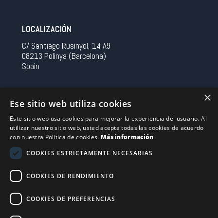
LOCALIZACIÓN
C/ Santiago Rusinyol, 14 A9
08213 Polinya (Barcelona)
Spain
CONTACTO
×
Ese sitio web utiliza cookies
Tel 0034 93 713 37 30
Este sitio web usa cookies para mejorar la experiencia del usuario. Al
sermovil@sertronic.es
utilizar nuestro sitio web, usted acepta todas las cookies de acuerdo
con nuestra Política de cookies.
Más información
Acceso intranet para representantes
COOKIES ESTRICTAMENTE NECESARIAS
Financiado por la Unión Europea – NextGenerationEU
COOKIES DE RENDIMIENTO
COOKIES DE PREFERENCIAS