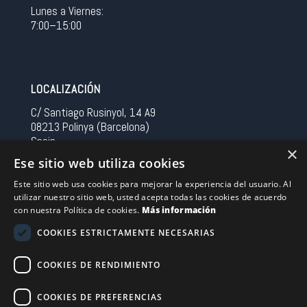
Lunes a Viernes:
7:00–15:00
LOCALIZACIÓN
C/ Santiago Rusinyol, 14 A9
08213 Polinya (Barcelona)
Spain
×
Ese sitio web utiliza cookies
CONTACTO
Este sitio web usa cookies para mejorar la experiencia del usuario. Al
utilizar nuestro sitio web, usted acepta todas las cookies de acuerdo
Tel 0034 93 713 37 30
con nuestra Política de cookies.
Más información
sermovil@sertronic.es
COOKIES ESTRICTAMENTE NECESARIAS
Acceso intranet para representantes
COOKIES DE RENDIMIENTO
Financiado por la Unión Europea – NextGenerationEU
COOKIES DE PREFERENCIAS