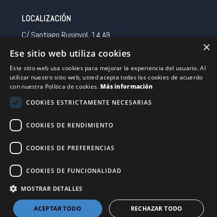
LOCALIZACIÓN
C/ Santiago Rusinyol, 14 A9
×
08213 Polinya (Barcelona)
Ese sitio web utiliza cookies
Spain
Este sitio web usa cookies para mejorar la experiencia del usuario. Al
utilizar nuestro sitio web, usted acepta todas las cookies de acuerdo
CONTACTO
con nuestra Política de cookies.
Más información
Tel 0034 93 713 37 30
COOKIES ESTRICTAMENTE NECESARIAS
sermovil@sertronic.es
COOKIES DE RENDIMIENTO
Acceso intranet para representantes
COOKIES DE PREFERENCIAS
Financiado por la Unión Europea – NextGenerationEU
COOKIES DE FUNCIONALIDAD
MOSTRAR DETALLES
ACEPTAR TODO
RECHAZAR TODO