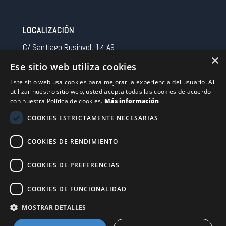
LOCALIZACIÓN
C/ Santiago Rusinyol, 14 A9
×
08213 Polinya (Barcelona)
Ese sitio web utiliza cookies
Spain
Este sitio web usa cookies para mejorar la experiencia del usuario. Al
utilizar nuestro sitio web, usted acepta todas las cookies de acuerdo
CONTACTO
con nuestra Política de cookies.
Más información
Tel 0034 93 713 37 30
COOKIES ESTRICTAMENTE NECESARIAS
sermovil@sertronic.es
COOKIES DE RENDIMIENTO
Acceso intranet para representantes
COOKIES DE PREFERENCIAS
Financiado por la Unión Europea – NextGenerationEU
COOKIES DE FUNCIONALIDAD
MOSTRAR DETALLES