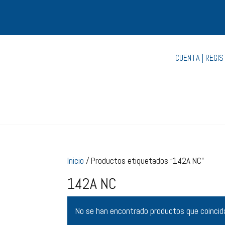
CUENTA | REGI
Inicio
/ Productos etiquetados “142A NC”
142A NC
No se han encontrado productos que coincida