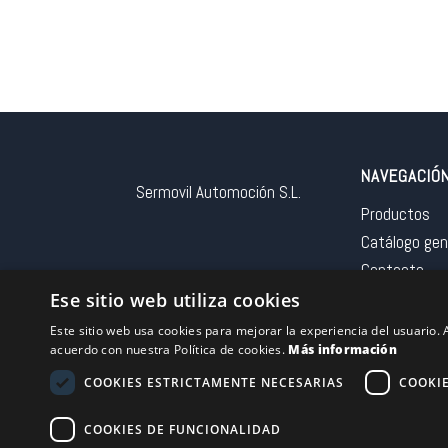
NAVEGACIÓ
Sermovil Automoción S.L.
Productos
Catálogo gen
Contacto
Aviso legal
Ese sitio web utiliza cookies
Este sitio web usa cookies para mejorar la experiencia del usuario. A
acuerdo con nuestra Política de cookies.
Más información
COOKIES ESTRICTAMENTE NECESARIAS
COOKI
Financiado por la 
COOKIES DE FUNCIONALIDAD
– NextGeneration