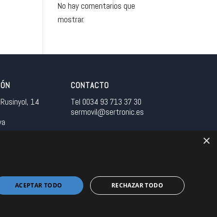
No hay comentarios que
mostrar.
IÓN
CONTACTO
Rusinyol, 14
Tel 0034 93 713 37 30
sermovil@sertronic.es
ya
×
tranet para representantes
ACEPTAR TODO
RECHAZAR TODO