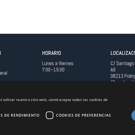
N
HORARIO
LOCALIZAC
Lunes a Viernes:
C/ Santiago 
7:00–15:00
A9
eral
08213 Polin
(Barcelona)
Spain
l utilizar nuestro sitio web, usted acepta todas las cookies de
Acceso in
ES DE RENDIMIENTO
COOKIES DE PREFERENCIAS
Unión Europea
EU