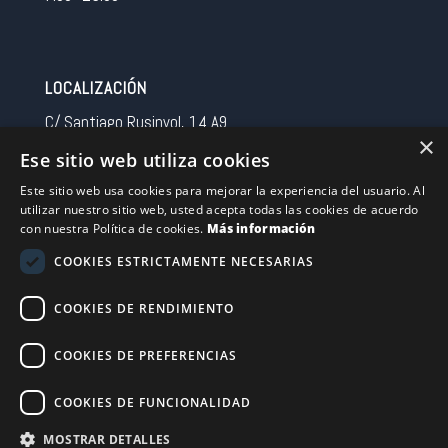
LOCALIZACIÓN
C/ Santiago Rusinyol, 14 A9
×
08213 Polinya (Barcelona)
Ese sitio web utiliza cookies
Spain
Este sitio web usa cookies para mejorar la experiencia del usuario. Al
utilizar nuestro sitio web, usted acepta todas las cookies de acuerdo
CONTACTO
con nuestra Política de cookies.
Más información
Tel 0034 93 713 37 30
COOKIES ESTRICTAMENTE NECESARIAS
sermovil@sertronic.es
COOKIES DE RENDIMIENTO
Acceso intranet para representantes
COOKIES DE PREFERENCIAS
Financiado por la Unión Europea – NextGenerationEU
COOKIES DE FUNCIONALIDAD
MOSTRAR DETALLES