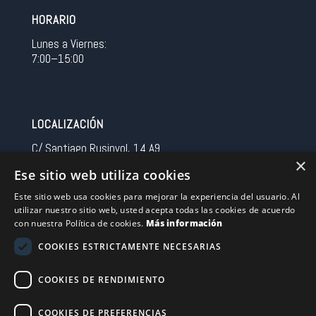
HORARIO
Lunes a Viernes:
7:00–15:00
LOCALIZACIÓN
C/ Santiago Rusinyol, 14 A9
×
08213 Polinya (Barcelona)
Ese sitio web utiliza cookies
Spain
Este sitio web usa cookies para mejorar la experiencia del usuario. Al
utilizar nuestro sitio web, usted acepta todas las cookies de acuerdo
CONTACTO
con nuestra Política de cookies.
Más información
Tel 0034 93 713 37 30
COOKIES ESTRICTAMENTE NECESARIAS
sermovil@sertronic.es
COOKIES DE RENDIMIENTO
Acceso intranet para representantes
COOKIES DE PREFERENCIAS