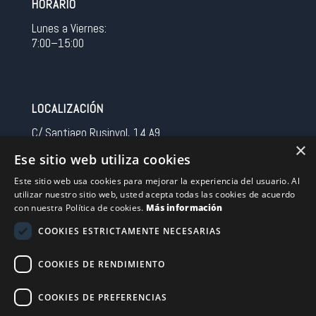
HORARIO
Lunes a Viernes:
7:00–15:00
LOCALIZACIÓN
C/ Santiago Rusinyol, 14 A9
×
08213 Polinya (Barcelona)
Ese sitio web utiliza cookies
Spain
Este sitio web usa cookies para mejorar la experiencia del usuario. Al
utilizar nuestro sitio web, usted acepta todas las cookies de acuerdo
CONTACTO
con nuestra Política de cookies.
Más información
Tel 0034 93 713 37 30
COOKIES ESTRICTAMENTE NECESARIAS
sermovil@sertronic.es
COOKIES DE RENDIMIENTO
Acceso intranet para representantes
COOKIES DE PREFERENCIAS