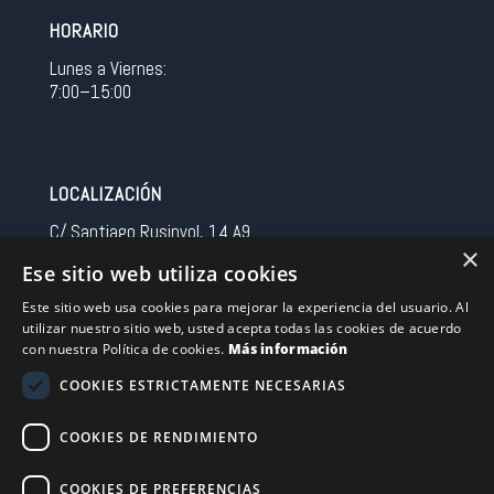
HORARIO
Lunes a Viernes:
7:00–15:00
LOCALIZACIÓN
C/ Santiago Rusinyol, 14 A9
×
08213 Polinya (Barcelona)
Ese sitio web utiliza cookies
Spain
Este sitio web usa cookies para mejorar la experiencia del usuario. Al
utilizar nuestro sitio web, usted acepta todas las cookies de acuerdo
CONTACTO
con nuestra Política de cookies.
Más información
Tel 0034 93 713 37 30
COOKIES ESTRICTAMENTE NECESARIAS
sermovil@sertronic.es
COOKIES DE RENDIMIENTO
Acceso intranet para representantes
COOKIES DE PREFERENCIAS