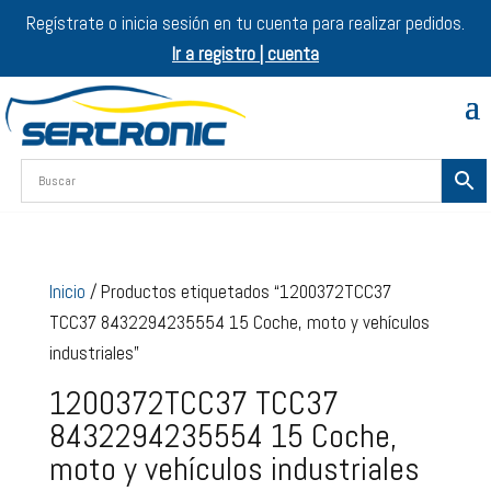
Regístrate o inicia sesión en tu cuenta para realizar pedidos.
Ir a registro | cuenta
Inicio
/ Productos etiquetados “1200372TCC37
TCC37 8432294235554 15 Coche, moto y vehículos
industriales”
1200372TCC37 TCC37
8432294235554 15 Coche,
moto y vehículos industriales