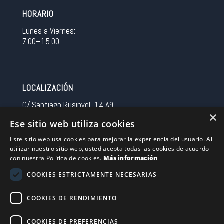
HORARIO
Lunes a Viernes:
7:00–15:00
LOCALIZACIÓN
C/ Santiago Rusinyol, 14 A9
×
08213 Polinya (Barcelona)
Ese sitio web utiliza cookies
Spain
Este sitio web usa cookies para mejorar la experiencia del usuario. Al
utilizar nuestro sitio web, usted acepta todas las cookies de acuerdo
CONTACTO
con nuestra Política de cookies.
Más información
Tel 0034 93 713 37 30
COOKIES ESTRICTAMENTE NECESARIAS
sermovil@sertronic.es
COOKIES DE RENDIMIENTO
Acceso intranet para representantes
COOKIES DE PREFERENCIAS