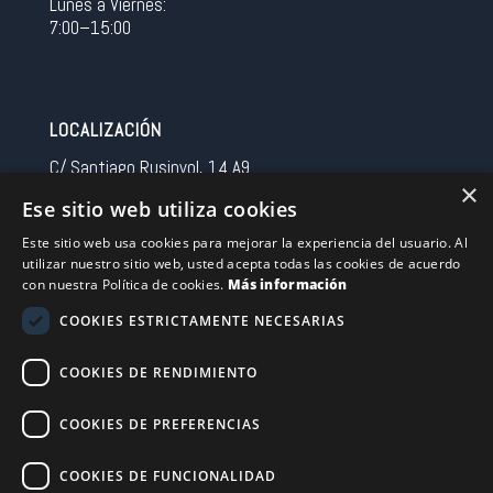
Lunes a Viernes:
7:00–15:00
LOCALIZACIÓN
C/ Santiago Rusinyol, 14 A9
×
08213 Polinya (Barcelona)
Ese sitio web utiliza cookies
Spain
Este sitio web usa cookies para mejorar la experiencia del usuario. Al
utilizar nuestro sitio web, usted acepta todas las cookies de acuerdo
CONTACTO
con nuestra Política de cookies.
Más información
Tel 0034 93 713 37 30
COOKIES ESTRICTAMENTE NECESARIAS
sermovil@sertronic.es
COOKIES DE RENDIMIENTO
Acceso intranet para representantes
COOKIES DE PREFERENCIAS
Financiado por la Unión Europea – NextGenerationEU
COOKIES DE FUNCIONALIDAD