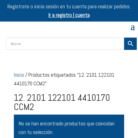
Regístrate o inicia sesión en tu cuenta para realizar pedidos.
Ir a registro | cuenta
Inicio
/ Productos etiquetados “12. 2101 122101
4410170 CCM2”
12. 2101 122101 4410170
CCM2
No se han encontrado productos que coincidan
con tu selección.