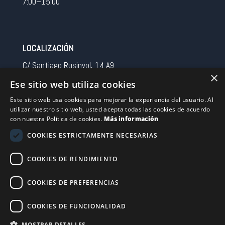
7:00–15:00
LOCALIZACIÓN
C/ Santiago Rusinyol, 14 A9
×
08213 Polinya (Barcelona)
Ese sitio web utiliza cookies
Spain
Este sitio web usa cookies para mejorar la experiencia del usuario. Al
utilizar nuestro sitio web, usted acepta todas las cookies de acuerdo
CONTACTO
con nuestra Política de cookies.
Más información
Tel 0034 93 713 37 30
COOKIES ESTRICTAMENTE NECESARIAS
sermovil@sertronic.es
COOKIES DE RENDIMIENTO
Acceso intranet para representantes
COOKIES DE PREFERENCIAS
Financiado por la Unión Europea – NextGenerationEU
COOKIES DE FUNCIONALIDAD
MOSTRAR DETALLES