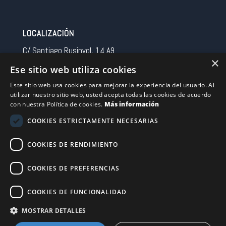
LOCALIZACIÓN
C/ Santiago Rusinyol, 14 A9
×
08213 Polinya (Barcelona)
Ese sitio web utiliza cookies
Spain
Este sitio web usa cookies para mejorar la experiencia del usuario. Al
utilizar nuestro sitio web, usted acepta todas las cookies de acuerdo
CONTACTO
con nuestra Política de cookies.
Más información
Tel 0034 93 713 37 30
COOKIES ESTRICTAMENTE NECESARIAS
sermovil@sertronic.es
COOKIES DE RENDIMIENTO
Acceso intranet para representantes
COOKIES DE PREFERENCIAS
Financiado por la Unión Europea – NextGenerationEU
COOKIES DE FUNCIONALIDAD
MOSTRAR DETALLES