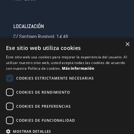
LOCALIZACIÓN
C/ Santiago Rusinyol, 14 A9
×
08213 Polinya (Barcelona)
Ese sitio web utiliza cookies
Spain
Este sitio web usa cookies para mejorar la experiencia del usuario. Al
utilizar nuestro sitio web, usted acepta todas las cookies de acuerdo
CONTACTO
con nuestra Política de cookies.
Más información
Tel 0034 93 713 37 30
COOKIES ESTRICTAMENTE NECESARIAS
sermovil@sertronic.es
COOKIES DE RENDIMIENTO
Acceso intranet para representantes
COOKIES DE PREFERENCIAS
Financiado por la Unión Europea – NextGenerationEU
COOKIES DE FUNCIONALIDAD
MOSTRAR DETALLES