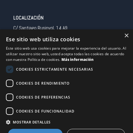
LOCALIZACIÓN
C/ Santiago Rusinyol, 14 A9
×
08213 Polinya (Barcelona)
Ese sitio web utiliza cookies
Spain
Este sitio web usa cookies para mejorar la experiencia del usuario. Al
utilizar nuestro sitio web, usted acepta todas las cookies de acuerdo
CONTACTO
con nuestra Política de cookies.
Más información
Tel 0034 93 713 37 30
COOKIES ESTRICTAMENTE NECESARIAS
sermovil@sertronic.es
COOKIES DE RENDIMIENTO
Acceso intranet para representantes
COOKIES DE PREFERENCIAS
Financiado por la Unión Europea – NextGenerationEU
COOKIES DE FUNCIONALIDAD
MOSTRAR DETALLES