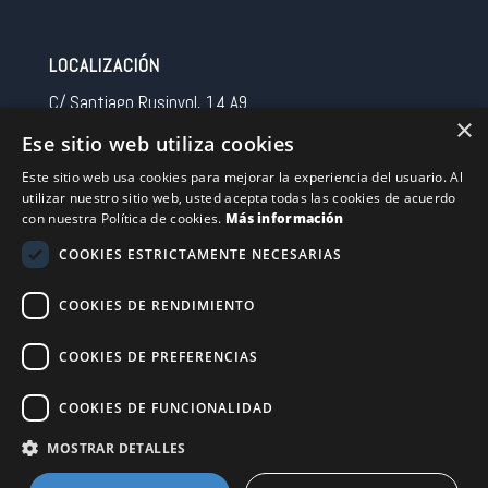
LOCALIZACIÓN
C/ Santiago Rusinyol, 14 A9
×
08213 Polinya (Barcelona)
Ese sitio web utiliza cookies
Spain
Este sitio web usa cookies para mejorar la experiencia del usuario. Al
utilizar nuestro sitio web, usted acepta todas las cookies de acuerdo
CONTACTO
con nuestra Política de cookies.
Más información
Tel 0034 93 713 37 30
COOKIES ESTRICTAMENTE NECESARIAS
sermovil@sertronic.es
COOKIES DE RENDIMIENTO
Acceso intranet para representantes
COOKIES DE PREFERENCIAS
Financiado por la Unión Europea – NextGenerationEU
COOKIES DE FUNCIONALIDAD
MOSTRAR DETALLES