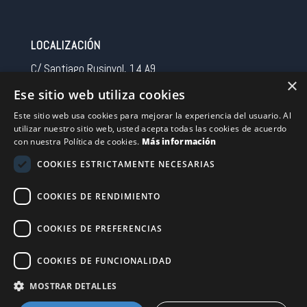
LOCALIZACIÓN
C/ Santiago Rusinyol, 14 A9
×
08213 Polinya (Barcelona)
Ese sitio web utiliza cookies
Spain
Este sitio web usa cookies para mejorar la experiencia del usuario. Al
utilizar nuestro sitio web, usted acepta todas las cookies de acuerdo
CONTACTO
con nuestra Política de cookies.
Más información
Tel 0034 93 713 37 30
COOKIES ESTRICTAMENTE NECESARIAS
sermovil@sertronic.es
COOKIES DE RENDIMIENTO
Acceso intranet para representantes
COOKIES DE PREFERENCIAS
Financiado por la Unión Europea – NextGenerationEU
COOKIES DE FUNCIONALIDAD
MOSTRAR DETALLES